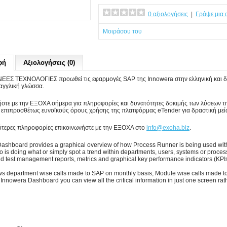
0 αξιολογήσεις
|
Γράψε μια 
Μοιράσου του
φή
Αξιολογήσεις (0)
ΕΣ ΤΕΧΝΟΛΟΓΙΕΣ προωθεί τις εφαρμογές SAP της Innowera στην ελληνική και διε
αγγλική γλώσσα.
στε με την ΕΞΟΧΑ σήμερα για πληροφορίες και δυνατότητες δοκιμής των λύσεων τ
 επιπροσθέτως ευνοϊκούς όρους χρήσης της πλατφόρμας eTender για δραστική με
ότερες πληροφορίες επικοινωνήστε με την ΕΞΟΧΑ στο
info@exoha.biz
.
ashboard provides a graphical overview of how Process Runner is being used within 
o is doing what or simply spot a trend within departments, users, systems or process
nd test management reports, metrics and graphical key performance indicators (KPIs
ows department wise calls made to SAP on monthly basis, Module wise calls made to
Innowera Dashboard you can view all the critical information in just one screen rat