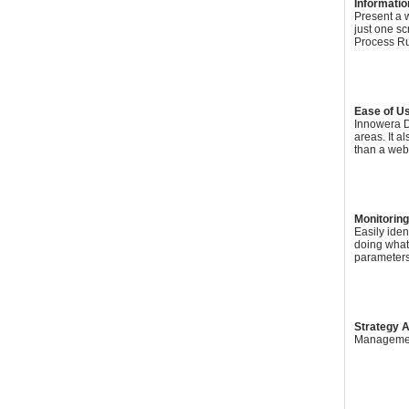
Informatio
Present a w
just one s
Process Run
Ease of U
Innowera Da
areas. It a
than a web
Monitorin
Easily iden
doing what 
parameters 
Strategy 
Management 