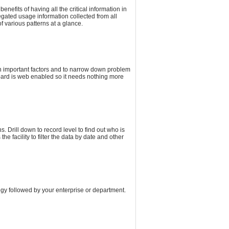
nefits of having all the critical information in
gated usage information collected from all
 various patterns at a glance.
on important factors and to narrow down problem
board is web enabled so it needs nothing more
s. Drill down to record level to find out who is
e facility to filter the data by date and other
egy followed by your enterprise or department.