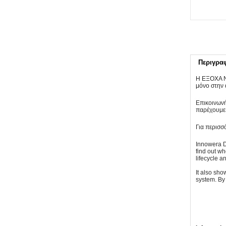
Περιγρα
Η ΕΞΟΧΑ ΝΕ
μόνο στην 
Επικοινωνή
παρέχουμε
Για περισσ
Innowera D
find out wh
lifecycle a
It also sh
system. By 