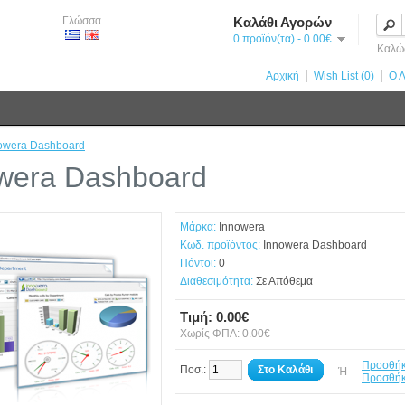
Γλώσσα
Καλάθι Αγορών
0 προϊόν(τα) - 0.00€
Καλώς
Αρχική
Wish List (0)
Ο 
owera Dashboard
wera Dashboard
Μάρκα:
Innowera
Κωδ. προϊόντος:
Innowera Dashboard
Πόντοι:
0
Διαθεσιμότητα:
Σε Απόθεμα
Τιμή: 0.00€
Χωρίς ΦΠΑ: 0.00€
Προσθήκη
Ποσ.:
Στο Καλάθι
- Ή -
Προσθήκ