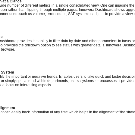
n at a Glance
ide number of different metrics in a single consolidated view. One can imagine the be
creen rather than flipping through multiple pages. Innowera Dashboard shows aggre
ner users such as volume, error counts, SAP system used, etc. to provide a view of
se
shboard provides the ability to filter data by date and other parameters to focus 
lso provides the drilldown option to see status with greater details. Innowera Dash
 browser.
g System
tify the important or negative trends. Enables users to take quick and faster decision
or simply spot a trend within departments, users, systems, or processes. It provides th
to focus on interesting aspects.
Alignment
can easily track information at any time which helps in the alignment of the strat