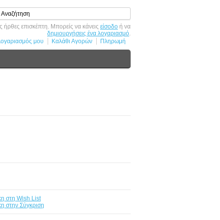
 ήρθες επισκέπτη. Μπορείς να κάνεις
είσοδο
ή να
δημιουργήσεις ένα λογαριασμό
.
Λογαριασμός μου
Καλάθι Αγορών
Πληρωμή
 στη Wish List
η στην Σύγκριση